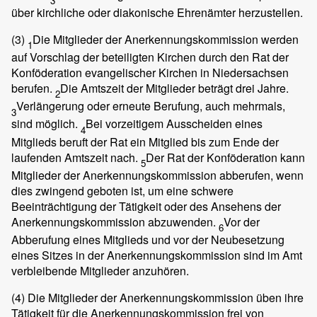
3
über kirchliche oder diakonische Ehrenämter herzustellen.
(3)
Die Mitglieder der Anerkennungskommission werden
1
auf Vorschlag der beteiligten Kirchen durch den Rat der
Konföderation evangelischer Kirchen in Niedersachsen
berufen.
Die Amtszeit der Mitglieder beträgt drei Jahre.
2
Verlängerung oder erneute Berufung, auch mehrmals,
3
sind möglich.
Bei vorzeitigem Ausscheiden eines
4
Mitglieds beruft der Rat ein Mitglied bis zum Ende der
laufenden Amtszeit nach.
Der Rat der Konföderation kann
5
Mitglieder der Anerkennungskommission abberufen, wenn
dies zwingend geboten ist, um eine schwere
Beeinträchtigung der Tätigkeit oder des Ansehens der
Anerkennungskommission abzuwenden.
Vor der
6
Abberufung eines Mitglieds und vor der Neubesetzung
eines Sitzes in der Anerkennungskommission sind im Amt
verbleibende Mitglieder anzuhören.
(4)
Die Mitglieder der Anerkennungskommission üben ihre
Tätigkeit für die Anerkennungskommission frei von