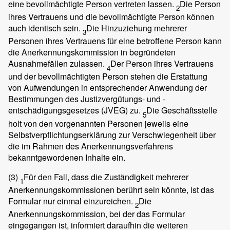
eine bevollmächtigte Person vertreten lassen.
Die Person
2
ihres Vertrauens und die bevollmächtigte Person können
auch identisch sein.
Die Hinzuziehung mehrerer
3
Personen ihres Vertrauens für eine betroffene Person kann
die Anerkennungskommission in begründeten
Ausnahmefällen zulassen.
Der Person ihres Vertrauens
4
und der bevollmächtigten Person stehen die Erstattung
von Aufwendungen in entsprechender Anwendung der
Bestimmungen des Justizvergütungs- und -
entschädigungsgesetzes (JVEG) zu.
Die Geschäftsstelle
5
holt von den vorgenannten Personen jeweils eine
Selbstverpflichtungserklärung zur Verschwiegenheit über
die im Rahmen des Anerkennungsverfahrens
bekanntgewordenen Inhalte ein.
(3)
Für den Fall, dass die Zuständigkeit mehrerer
1
Anerkennungskommissionen berührt sein könnte, ist das
Formular nur einmal einzureichen.
Die
2
Anerkennungskommission, bei der das Formular
eingegangen ist, informiert daraufhin die weiteren