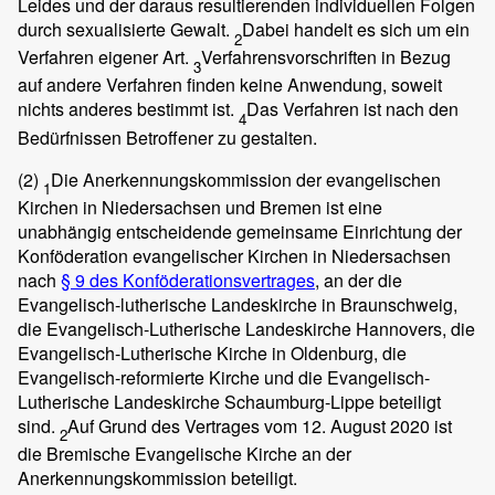
Leides und der daraus resultierenden individuellen Folgen
durch sexualisierte Gewalt.
Dabei handelt es sich um ein
2
Verfahren eigener Art.
Verfahrensvorschriften in Bezug
3
auf andere Verfahren finden keine Anwendung, soweit
nichts anderes bestimmt ist.
Das Verfahren ist nach den
4
Bedürfnissen Betroffener zu gestalten.
(2)
Die Anerkennungskommission der evangelischen
1
Kirchen in Niedersachsen und Bremen ist eine
unabhängig entscheidende gemeinsame Einrichtung der
Konföderation evangelischer Kirchen in Niedersachsen
nach
§ 9 des Konföderationsvertrages
, an der die
Evangelisch-lutherische Landeskirche in Braunschweig,
die Evangelisch-Lutherische Landeskirche Hannovers, die
Evangelisch-Lutherische Kirche in Oldenburg, die
Evangelisch-reformierte Kirche und die Evangelisch-
Lutherische Landeskirche Schaumburg-Lippe beteiligt
sind.
Auf Grund des Vertrages vom 12. August 2020 ist
2
die Bremische Evangelische Kirche an der
Anerkennungskommission beteiligt.