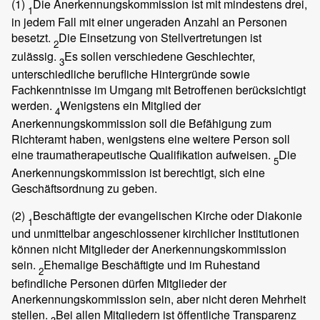
(1)
Die Anerkennungskommission ist mit mindestens drei,
1
in jedem Fall mit einer ungeraden Anzahl an Personen
besetzt.
Die Einsetzung von Stellvertretungen ist
2
zulässig.
Es sollen verschiedene Geschlechter,
3
unterschiedliche berufliche Hintergründe sowie
Fachkenntnisse im Umgang mit Betroffenen berücksichtigt
werden.
Wenigstens ein Mitglied der
4
Anerkennungskommission soll die Befähigung zum
Richteramt haben, wenigstens eine weitere Person soll
eine traumatherapeutische Qualifikation aufweisen.
Die
5
Anerkennungskommission ist berechtigt, sich eine
Geschäftsordnung zu geben.
(2)
Beschäftigte der evangelischen Kirche oder Diakonie
1
und unmittelbar angeschlossener kirchlicher Institutionen
können nicht Mitglieder der Anerkennungskommission
sein.
Ehemalige Beschäftigte und im Ruhestand
2
befindliche Personen dürfen Mitglieder der
Anerkennungskommission sein, aber nicht deren Mehrheit
stellen.
Bei allen Mitgliedern ist öffentliche Transparenz