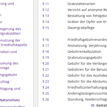
hrung und
§ 11
Grabstättenarten
§ 12
Verzicht auf anonyme B
n
§ 13
Bestattung von Fehlge
§ 14
Gräber der Opfer von Kr
hr
§ 15
Dauergrabpflege
längerung des
lgrabstätten
§ 16
Friedhofsgebührenordn
enutzung der
Friedhofskapelle
§ 17
Festsetzung, Verjährung
§ 18
Gebührenkalkulation
sheben und
§ 19
Grabnutzungsgebühr
räumung des
§ 20
Gebühr für die Verläng
anlage
§ 21
Gebühren für die Benut
tungsgebühr
§ 22
Gebühr für das Aushebe
§ 23
Gebühr für die Abräum
schlag
§ 24
Friedhofsunterhaltungs
chlagung und
§ 25
Andersgläubigenzuschl
§ 26
Stundung, Niederschlag
 Naturschutz
IV.
Gestal
ungsvorschriften