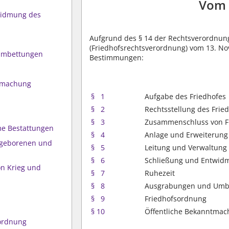
Vom 
widmung des
Aufgrund des § 14 der Rechtsverordnung
(Friedhofsrechtsverordnung) vom 13. Nov
Umbettungen
Bestimmungen:
ntmachung
§ 1
Aufgabe des Friedhofes
§ 2
Rechtsstellung des Frie
§ 3
Zusammenschluss von F
me Bestattungen
§ 4
Anlage und Erweiterung
hlgeborenen und
§ 5
Leitung und Verwaltung
§ 6
Schließung und Entwidm
on Krieg und
§ 7
Ruhezeit
§ 8
Ausgrabungen und Umb
§ 9
Friedhofsordnung
§ 10
Öffentliche Bekanntma
ordnung