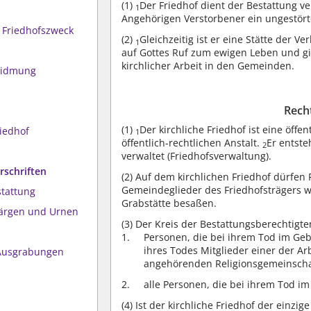
(1)
Der Friedhof dient der Bestattung v
1
Angehörigen Verstorbener ein ungestör
 Friedhofszweck
(2)
Gleichzeitig ist er eine Stätte der
1
auf Gottes Ruf zum ewigen Leben und gi
kirchlicher Arbeit in den Gemeinden.
widmung
Recht
(1)
Der kirchliche Friedhof ist eine öff
riedhof
1
öffentlich-rechtlichen Anstalt.
Er entst
2
verwaltet (Friedhofsverwaltung).
rschriften
(2)
Auf dem kirchlichen Friedhof dürfen 
Gemeindeglieder des Friedhofsträgers w
stattung
Grabstätte besaßen.
Särgen und Urnen
(3)
Der Kreis der Bestattungsberechtigte
Personen, die bei ihrem Tod im Geb
ihres Todes Mitglieder einer der Ar
Ausgrabungen
angehörenden Religionsgemeinscha
alle Personen, die bei ihrem Tod im
(4)
Ist der kirchliche Friedhof der einzig