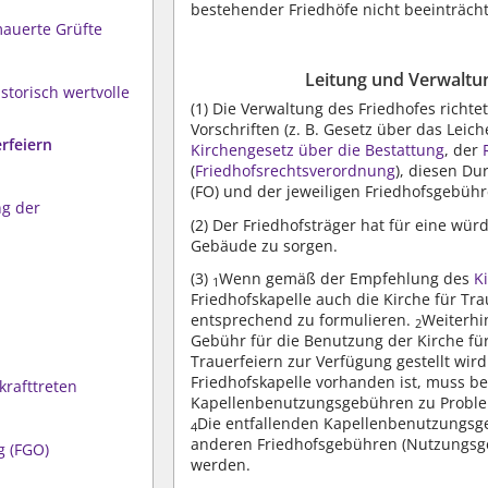
bestehender Friedhöfe nicht beeinträch
auerte Grüfte
Leitung und Verwaltu
storisch wertvolle
(1)
Die Verwaltung des Friedhofes richtet
Vorschriften (z. B. Gesetz über das Leic
rfeiern
Kirchengesetz über die Bestattung
, der
(
Friedhofsrechtsverordnung
), diesen D
(FO) und der jeweiligen Friedhofsgebüh
ng der
(2)
Der Friedhofsträger hat für eine wür
Gebäude zu sorgen.
(3)
Wenn gemäß der Empfehlung des
K
1
Friedhofskapelle auch die Kirche für Tra
entsprechend zu formulieren.
Weiterhi
2
Gebühr für die Benutzung der Kirche für
Trauerfeiern zur Verfügung gestellt wi
Friedhofskapelle vorhanden ist, muss b
krafttreten
Kapellenbenutzungsgebühren zu Proble
Die entfallenden Kapellenbenutzungsg
4
anderen Friedhofsgebühren (Nutzungsge
 (FGO)
werden.