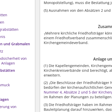
Monopolstellung), muss die Bestattung 
(5)
Ausnahmen von den Absätzen 2 und 3 
ätten
ten
Zusamm
grabstätten
Mehrere kirchliche Friedhofsträger kön
1
hnis
einem Friedhofsverband zusammenschl
Kirchengemeindeverband.
ten und Grabmalen
tz
ndsicherheit von
Anlage un
 Anlagen
(1)
Die Kapellengemeinden, Kirchengeme
abstätten
Kirchenkreisverbände sind berechtigt, a
erweitern.
(2)
Die Beschlüsse der Friedhofsträger 
1
chmuck
bedürfen der kirchenaufsichtlichen Ge
Nummer 4, Absätze 2 und 5 der Kirche
im Rahmen der Planungen zu beteiligen
lagen
(3)
Die Friedhofsträger haben im Rahmen i
derung von
Bauleitplanung darauf hinzuwirken, da