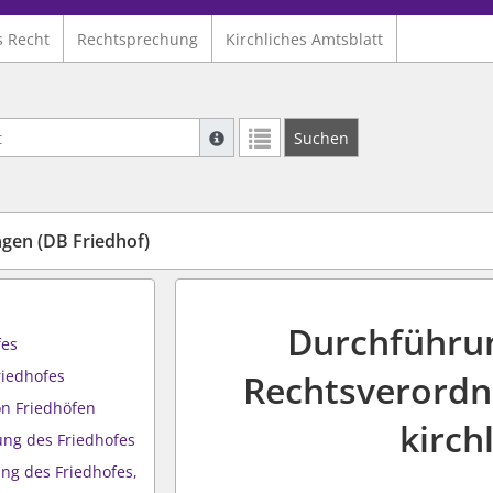
s Recht
Rechtsprechung
Kirchliches Amtsblatt
Suche mit Platzhalter "*", Bsp. Pfarrer*,
Suchen
Weitere Suchoperatoren finden Sie in un
en (DB Friedhof)
Durchführu
fes
riedhofes
Rechtsverordn
n Friedhöfen
kirch
ung des Friedhofes
ung des Friedhofes,