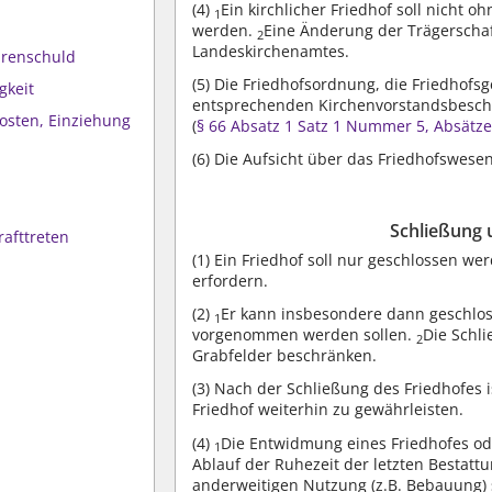
(4)
Ein kirchlicher Friedhof soll nicht
1
werden.
Eine Änderung der Trägerscha
2
Landeskirchenamtes.
hrenschuld
(5)
Die Friedhofsordnung, die Friedhof
gkeit
entsprechenden Kirchenvorstandsbesch
osten, Einziehung
(
§ 66 Absatz 1 Satz 1 Nummer 5, Absätz
(6)
Die Aufsicht über das Friedhofswesen
Schließung 
rafttreten
(1)
Ein Friedhof soll nur geschlossen 
erfordern.
(2)
Er kann insbesondere dann geschlo
1
vorgenommen werden sollen.
Die Schli
2
Grabfelder beschränken.
(3)
Nach der Schließung des Friedhofes i
Friedhof weiterhin zu gewährleisten.
(4)
Die Entwidmung eines Friedhofes ode
1
Ablauf der Ruhezeit der letzten Bestatt
anderweitigen Nutzung (z.B. Bebauung) s