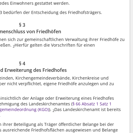
jedes Einwohners gestattet werden.
bedürfen der Entscheidung des Friedhofsträgers.
§ 3
enschluss von Friedhöfen
nen sich zur gemeinschaftlichen Verwaltung ihrer Friedhöfe zu
ießen.
Hierfür gelten die Vorschriften für einen
2
§ 4
d Erweiterung des Friedhofes
inden, Kirchengemeindeverbände, Kirchenkreise und
ber nicht verpflichtet, eigene Friedhöfe anzulegen und zu
hinsichtlich der Anlage oder Erweiterung eines Friedhofes
nehmigung des Landeskirchenamtes (
§ 66 Absatz 1 Satz 1
ngemeindeordnung (KGO)
).
Das Landeskirchenamt ist bereits
2
.
hrer Beteiligung als Träger öffentlicher Belange bei der
ss ausreichende Friedhofsflächen ausgewiesen und Belange