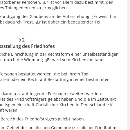
erstorbener Personen.
Er ist vor allem dazu bestimmt, den
2
tes Totengedenken zu ermöglichen.
 Verkündigung des Glaubens an die Auferstehung.
Er weist hin
2
bt dadurch Trost.
Er ist daher ein bedeutender Teil
3
§ 2
sstellung des Friedhofes
entliche Einrichtung in der Rechtsform einer unselbstständigen
eht durch die Widmung.
Er wird vom Kirchenvorstand
3
Personen bestattet werden, die bei ihrem Tod
aren oder ein Recht auf Bestattung in einer bestimmten
n kann u.a. auf folgende Personen erweitert werden:
iet des Friedhofsträgers gelebt haben und die im Zeitpunkt
beitsgemeinschaft Christlicher Kirchen in Deutschland e.V.
ft waren,
 Bereich des Friedhofsträgers gelebt haben.
e im Gebiet der politischen Gemeinde (kirchlicher Friedhof mit