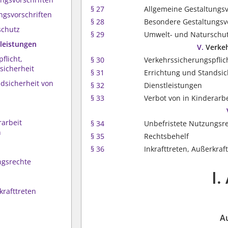
§ 27
Allgemeine Gestaltungsv
ngsvorschriften
§ 28
Besondere Gestaltungsv
schutz
§ 29
Umwelt- und Naturschu
tleistungen
V.
Verkeh
flicht,
§ 30
Verkehrssicherungspflich
sicherheit
§ 31
Errichtung und Standsi
ndsicherheit von
§ 32
Dienstleistungen
§ 33
Verbot von in Kinderarb
rarbeit
§ 34
Unbefristete Nutzungsr
n
§ 35
Rechtsbehelf
§ 36
Inkrafttreten, Außerkraf
ngsrechte
I.
krafttreten
A