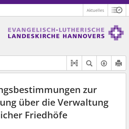
Aktuelles
Sitzu
Logo Ev.-luth. Landeskirche Hannovers
 findet auch: "Pfarrerinitiative" oder "Pfarrerausschuss".
serer Hilfe.
Textsuche 
Verfüg
Dokument-Beziehu
ngsbestimmungen zur
ung über die Verwaltung
licher Friedhöfe