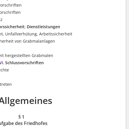
orschriften
orschriften
tz
rssicherheit; Dienstleistungen
t, Unfallverhütung, Arbeitssicherheit
cherheit von Grabmalanlagen
eit hergestellten Grabmalen
VI.
Schlussvorschriften
echte
ttreten
 Allgemeines
§ 1
ufgabe des Friedhofes