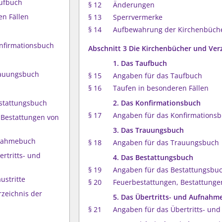
aufbuch
§ 12
Änderungen
en Fällen
§ 13
Sperrvermerke
§ 14
Aufbewahrung der Kirchenbüch
onfirmationsbuch
Abschnitt 3 Die Kirchenbücher und Ver
1. Das Taufbuch
rauungsbuch
§ 15
Angaben für das Taufbuch
§ 16
Taufen in besonderen Fällen
estattungsbuch
2. Das Konfirmationsbuch
§ 17
Angaben für das Konfirmations
 Bestattungen von
3. Das Trauungsbuch
fnahmebuch
§ 18
Angaben für das Trauungsbuch
rtritts- und
4. Das Bestattungsbuch
§ 19
Angaben für das Bestattungsbu
ustritte
§ 20
Feuerbestattungen, Bestattunge
rzeichnis der
5. Das Übertritts- und Aufnah
§ 21
Angaben für das Übertritts- u