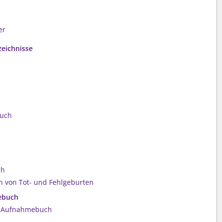
er
zeichnisse
buch
ch
n von Tot- und Fehlgeburten
mebuch
nd Aufnahmebuch