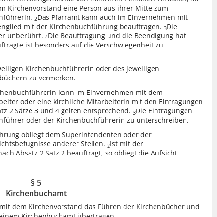
m Kirchenvorstand eine Person aus ihrer Mitte zum
hführerin.
Das Pfarramt kann auch im Einvernehmen mit
2
englied mit der Kirchenbuchführung beauftragen.
Die
3
ber unberührt.
Die Beauftragung und die Beendigung hat
4
auftragte ist besonders auf die Verschwiegenheit zu
iligen Kirchenbuchführerin oder des jeweiligen
nbüchern zu vermerken.
rchenbuchführerin kann im Einvernehmen mit dem
beiter oder eine kirchliche Mitarbeiterin mit den Eintragungen
tz 2 Sätze 3 und 4 gelten entsprechend.
Die Eintragungen
3
hführer oder der Kirchenbuchführerin zu unterschreiben.
ührung obliegt dem Superintendenten oder der
chtsbefugnisse anderer Stellen.
Ist mit der
2
ch Absatz 2 Satz 2 beauftragt, so obliegt die Aufsicht
§ 5
Kirchenbuchamt
mit dem Kirchenvorstand das Führen der Kirchenbücher und
e einem Kirchenbuchamt übertragen.