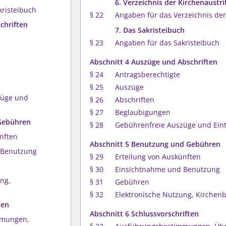
6. Verzeichnis der Kirchenaustri
kristeibuch
§ 22
Angaben für das Verzeichnis der
chriften
7. Das Sakristeibuch
§ 23
Angaben für das Sakristeibuch
Abschnitt 4 Auszüge und Abschriften
§ 24
Antragsberechtigte
§ 25
Auszüge
züge und
§ 26
Abschriften
§ 27
Beglaubigungen
 Gebühren
§ 28
Gebührenfreie Auszüge und Ein
ünften
Abschnitt 5 Benutzung und Gebühren
 Benutzung
§ 29
Erteilung von Auskünften
§ 30
Einsichtnahme und Benutzung
ung,
§ 31
Gebühren
§ 32
Elektronische Nutzung, Kirchen
ten
Abschnitt 6 Schlussvorschriften
mmungen,