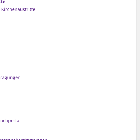
tte
 Kirchenaustritte
tragungen
buchportal