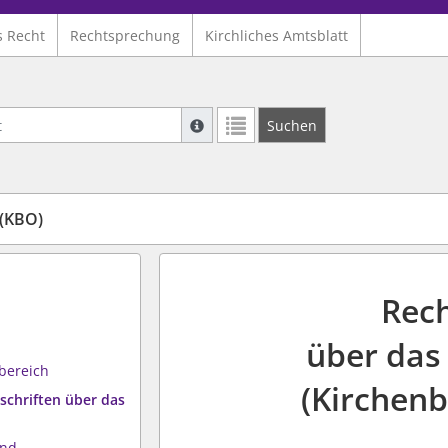
s Recht
Rechtsprechung
Kirchliches Amtsblatt
Suche mit Platzhalter "*", Bsp. Pfarrer*,
Suchen
Weitere Suchoperatoren finden Sie in un
(KBO)
Rec
über das
bereich
(Kirchen
schriften über das
und