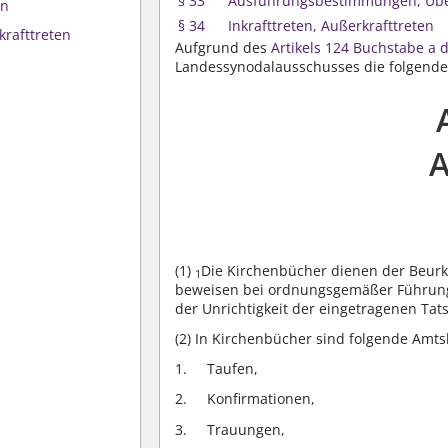
§ 33
Ausführungsbestimmungen, Üb
en
§ 34
Inkrafttreten, Außerkrafttreten
krafttreten
Aufgrund des
Artikels 124 Buchstabe a 
Landessynodalausschusses die folgende
A
(1)
Die Kirchenbücher dienen der Beur
1
beweisen bei ordnungsgemäßer Führung
der Unrichtigkeit der eingetragenen Tats
(2)
In Kirchenbücher sind folgende Amt
Taufen,
Konfirmationen,
Trauungen,