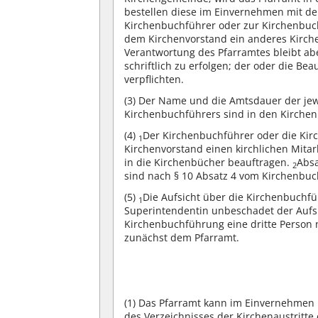
bestellen diese im Einvernehmen mit de
Kirchenbuchführer oder zur Kirchenbuc
dem Kirchenvorstand ein anderes Kirch
Verantwortung des Pfarramtes bleibt a
schriftlich zu erfolgen; der oder die Be
verpflichten.
(3)
Der Name und die Amtsdauer der jewe
Kirchenbuchführers sind in den Kirche
(4)
Der Kirchenbuchführer oder die Ki
1
Kirchenvorstand einen kirchlichen Mitar
in die Kirchenbücher beauftragen.
Absa
2
sind nach § 10 Absatz 4 vom Kirchenbuc
(5)
Die Aufsicht über die Kirchenbuchf
1
Superintendentin unbeschadet der Aufsi
Kirchenbuchführung eine dritte Person na
zunächst dem Pfarramt.
(1)
Das Pfarramt kann im Einvernehmen 
des Verzeichnisses der Kirchenaustritt