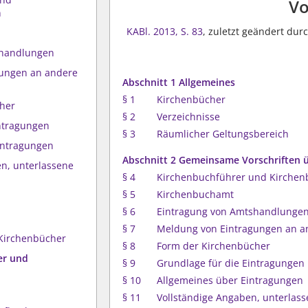
Vo
n
KABl. 2013, S. 83
, zuletzt geändert du
shandlungen
gungen an andere
Abschnitt 1 Allgemeines
§ 1
Kirchenbücher
cher
§ 2
Verzeichnisse
intragungen
§ 3
Räumlicher Geltungsbereich
intragungen
Abschnitt 2 Gemeinsame Vorschriften 
en, unterlassene
§ 4
Kirchenbuchführer und Kirchen
§ 5
Kirchenbuchamt
§ 6
Eintragung von Amtshandlunge
§ 7
Meldung von Eintragungen an an
Kirchenbücher
§ 8
Form der Kirchenbücher
er und
§ 9
Grundlage für die Eintragungen
§ 10
Allgemeines über Eintragungen
§ 11
Vollständige Angaben, unterlas