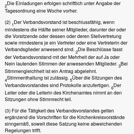
Die Einladungen erfolgen schriftlich unter Angabe der
2
Tagesordnung eine Woche vorher.
(2)
Der Verbandsvorstand ist beschlussfähig, wenn
1
mindestens die Hälfte seiner Mitglieder, darunter der oder
die Vorsitzende oder dessen oder deren Stellvertretung
sowie mindestens je ein Vertreter oder eine Vertreterin der
Verbandsglieder anwesend sind.
Die Beschlüsse fasst
2
der Verbandsvorstand mit der Mehrheit der auf Ja oder
Nein lautenden Stimmen der anwesenden Mitglieder.
Bei
3
Stimmengleichheit ist ein Antrag abgelehnt.
Stimmenthaltung ist zulässig.
Über die Sitzungen des
4
5
Verbandsvorstandes sind Protokolle anzufertigen.
Der
6
Leiter oder die Leiterin des Kirchenamtes nimmt an den
Sitzungen ohne Stimmrecht teil.
(3)
Für die Tätigkeit des Verbandsvorstandes gelten
ergänzend die Vorschriften für die Kirchenkreisvorstände
sinngemäß, soweit diese Satzung keine abweichenden
Regelungen trifft.