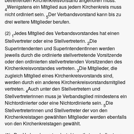
betreffenden Kirchenkreisvorstand angehören muss.
Wenigstens ein Mitglied aus jedem Kirchenkreis muss
4
nicht ordiniert sein.
Der Verbandsvorstand kann bis zu
5
drei weitere Mitglieder berufen.
(2)
Jedes Mitglied des Verbandsvorstandes hat einen
1
Stellvertreter oder eine Stellvertreterin.
Die
2
Superintendenten und Superintendentinnen werden
jeweils durch die ordinierte stellvertretende Vorsitzende
oder den ordinierten stellvertretenden Vorsitzenden des
Kirchenkreisvorstandes vertreten.
Die Mitglieder, die
3
zugleich Mitglied eines Kirchenkreisvorstands sind,
werden durch ein anderes Kirchenkreisvorstandsmitglied
vertreten.
Auch unter den Stellvertretern und
4
Stellvertreterinnen muss je Verbandsglied mindestens ein
Nichtordinierter oder eine Nichtordinierte sein.
Die
5
Stellvertreterinnen und Stellvertreter der von den
Kirchenkreistagen gewählten Mitglieder werden ebenfalls
von den Kirchenkreistagen gewählt.