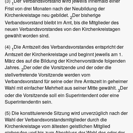
(3)
Der Verbandsvorstand wird jeweils innerhalb einer
1
Frist von drei Monaten nach der Neubildung der
Kirchenkreistage neu gebildet.
Der bisherige
2
Verbandsvorstand bleibt im Amt, bis die Mitglieder des
neuen Verbandsvorstandes von den Kirchenkreistagen
gewählt worden sind.
(4)
Die Amtszeit des Verbandsvorstandes entspricht der
1
Amtszeit der Kirchenkreistage und beginnt jeweils am 1.
März des auf die Bildung der Kirchenvorstände folgenden
Jahres.
Der oder die Vorsitzende und der oder die
2
stellvertretende Vorsitzende werden vom
Verbandsvorstand für seine oder ihre Amtszeit in geheimer
Wahl mit einfacher Mehrheit aus seiner Mitte gewählt.
Der
3
oder die Vorsitzende soll ein Superintendent oder eine
Superintendentin sein.
(5)
Die konstituierende Sitzung wird unverzüglich nach der
Wahl der Verbandsvorstandsmitglieder durch die
Kirchenkreistage vom ältesten geistlichen Mitglied
einberufen und bis zum Abschluss der Wahl des oder der