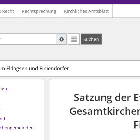
s Recht
Rechtsprechung
Kirchliches Amtsblatt
Suche mit Platzhalter "*", Bsp. Pfarrer*,
Suchen
Weitere Suchoperatoren finden Sie in un
 Eldagsen und Finiendörfer
ligte
Satzung der E
Gesamtkirche
e
and
F
irchengemeinden