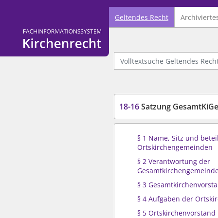
Geltendes Recht
Archivierte
Logo Fachinformationssystem Kirchenrecht
Volltextsuche Geltendes Recht
18-16
Satzung GesamtKiGem
§ 1 Name, Sitz und betei
Ortskirchengemeinden
§ 2 Verantwortung der
Gesamtkirchengemeind
§ 3 Gesamtkirchenvorst
§ 4 Aufgaben der Ortsk
§ 5 Ortskirchenvorstand