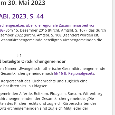
m 30. Mai 2023
ABl. 2023, S. 44
Kirchengesetzes über die regionale Zusammenarbeit von
gG)
vom 15. Dezember 2015 (Kirchl. Amtsbl. S. 107), das durch
zember 2022 (Kirchl. Amtsbl. S. 108) geändert worden ist,
 Gesamtkirchengemeinde beteiligten Kirchengemeinden die
§ 1
d beteiligte Ortskirchengemeinden
en Namen „Evangelisch-lutherische Gesamtkirchengemeinde
ne Gesamtkirchengemeinde nach
§§ 16 ff. Regionalgesetz
.
 Körperschaft des Kirchenrechts und zugleich eine
ie hat ihren Sitz in Eldagsen.
ngemeinden Alferde, Boitzum, Eldagsen, Sorsum, Wittenburg
rtskirchengemeinden der Gesamtkirchengemeinde.
Die
2
ten des Kirchenrechts und zugleich Körperschaften des
 Ortskirchengemeinden sind zugleich Mitglieder der