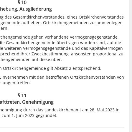
§ 10
hebung, Ausgliederung
g des Gesamtkirchenvorstandes, eines Ortskirchenvorstandes
engemeinde aufheben, Ortskirchengemeinden zusammenlegen
dern.
kirchengemeinde gehen vorhandene Vermögensgegenstände,
 die Gesamtkirchengemeinde übertragen worden sind, auf die
lle weiteren Vermögensgegenstände und das Kapitalvermögen
prechend ihrer Zweckbestimmung, ansonsten proportional zu
chengemeinden auf diese über.
n Ortskirchengemeinde gilt Absatz 2 entsprechend.
Einvernehmen mit den betroffenen Ortskirchenvorständen von
lungen treffen.
§ 11
rafttreten, Genehmigung
 Genehmigung durch das Landeskirchenamt am 28. Mai 2023 in
zum 1. Juni 2023 gegründet.