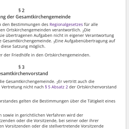
§ 2
ung der Gesamtkirchengemeinde
ch den Bestimmungen des
Regionalgesetzes
für alle
gten Ortskirchengemeinden verantwortlich.
Die
2
ie übertragenen Aufgaben nicht in eigener Verantwortung
die Gesamtkirchengemeinde.
Eine Aufgabenübertragung auf
3
 diese Satzung möglich.
r der Friedhöfe in den Ortskirchengemeinden.
§ 3
samtkirchenvorstand
t die Gesamtkirchengemeinde.
Er vertritt auch die
2
 Vertretung nicht nach
§ 5 Absatz 2
der Ortskirchenvorstand
orstandes gelten die Bestimmungen über die Tätigkeit eines
 sowie in gerichtlichen Verfahren wird der
zenden oder die Vorsitzende, bei seiner oder ihrer
n Vorsitzenden oder die stellvertretende Vorsitzende