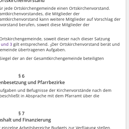
Ortskirchenvorstand
ür jede Ortskirchengemeinde einen Ortskirchenvorstand.
amtkirchenvorstandes, die Mitglieder der
amtkirchenvorstand kann weitere Mitglieder auf Vorschlag der
vorstand berufen, soweit diese Mitglieder der
e Ortskirchengemeinde, soweit dieser nach dieser Satzung
2 und 3
gilt entsprechend.
Der Ortskirchenvorstand berät und
3
ngemeinde übertragenen Aufgaben.
Siegel der an der Gesamtkirchengemeinde beteiligten
§ 6
lenbesetzung und Pfarrbezirke
Aufgaben und Befugnisse der Kirchenvorstände nach dem
eschließt in Absprache mit dem Pfarramt über die
§ 7
shalt und Finanzierung
einzelne Arbeitsbereiche Budgets zur Verfügung stellen.