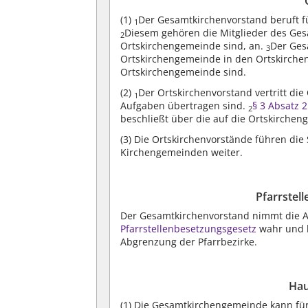
(1)
Der Gesamtkirchenvorstand beruft f
1
Diesem gehören die Mitglieder des Ges
2
Ortskirchengemeinde sind, an.
Der Ges
3
Ortskirchengemeinde in den Ortskirchen
Ortskirchengemeinde sind.
(2)
Der Ortskirchenvorstand vertritt di
1
Aufgaben übertragen sind.
§ 3 Absatz 
2
beschließt über die auf die Ortskirche
(3)
Die Ortskirchenvorstände führen die 
Kirchengemeinden weiter.
Pfarrstel
Der Gesamtkirchenvorstand nimmt die 
Pfarrstellenbesetzungsgesetz
wahr und b
Abgrenzung der Pfarrbezirke.
Hau
(1)
Die Gesamtkirchengemeinde kann für 