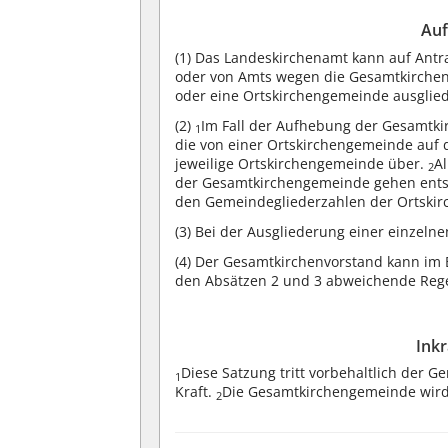
Auf
(1)
Das Landeskirchenamt kann auf Antra
oder von Amts wegen die Gesamtkirch
oder eine Ortskirchengemeinde ausglie
(2)
Im Fall der Aufhebung der Gesamt
1
die von einer Ortskirchengemeinde auf
jeweilige Ortskirchengemeinde über.
A
2
der Gesamtkirchengemeinde gehen ents
den Gemeindegliederzahlen der Ortskir
(3)
Bei der Ausgliederung einer einzelne
(4)
Der Gesamtkirchenvorstand kann im 
den Absätzen 2 und 3 abweichende Rege
Ink
Diese Satzung tritt vorbehaltlich der
1
Kraft.
Die Gesamtkirchengemeinde wird 
2