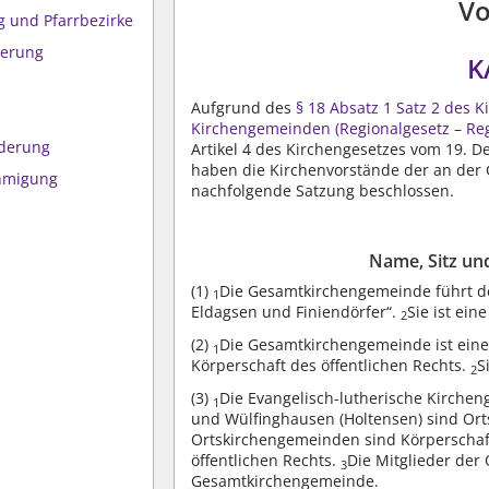
Vo
g und Pfarrbezirke
ierung
K
Aufgrund des
§ 18 Absatz 1 Satz 2 des 
Kirchengemeinden (Regionalgesetz – Re
ederung
Artikel 4 des Kirchengesetzes vom 19. De
haben die Kirchenvorstände der an der
ehmigung
nachfolgende Satzung beschlossen.
Name, Sitz un
(1)
Die Gesamtkirchengemeinde führt d
1
Eldagsen und Finiendörfer“.
Sie ist ei
2
(2)
Die Gesamtkirchengemeinde ist eine
1
Körperschaft des öffentlichen Rechts.
S
2
(3)
Die Evangelisch-lutherische Kirche
1
und Wülfinghausen (Holtensen) sind O
Ortskirchengemeinden sind Körperschaf
öffentlichen Rechts.
Die Mitglieder der
3
Gesamtkirchengemeinde.