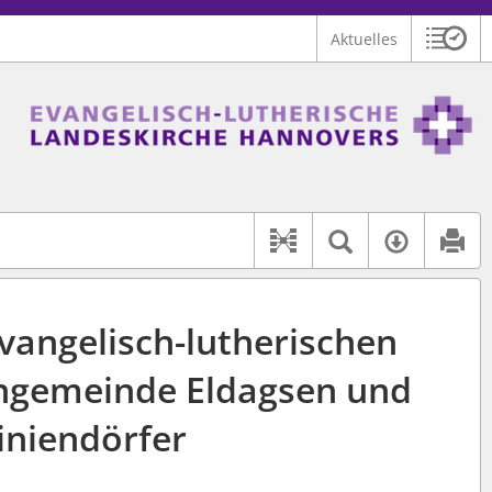
Aktuelles
Sitzu
Logo Ev.-luth. Landeskirche Hannovers
 findet auch: "Pfarrerinitiative" oder "Pfarrerausschuss".
serer Hilfe.
Textsuche 
Verfüg
Dokument-Beziehu
vangelisch-lutherischen
ngemeinde Eldagsen und
iniendörfer