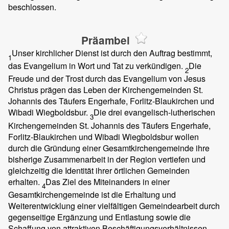
beschlossen.
Präambel
Unser kirchlicher Dienst ist durch den Auftrag bestimmt,
1
das Evangelium in Wort und Tat zu verkündigen.
Die
2
Freude und der Trost durch das Evangelium von Jesus
Christus prägen das Leben der Kirchengemeinden St.
Johannis des Täufers Engerhafe, Forlitz-Blaukirchen und
Wibadi Wiegboldsbur.
Die drei evangelisch-lutherischen
3
Kirchengemeinden St. Johannis des Täufers Engerhafe,
Forlitz-Blaukirchen und Wibadi Wiegboldsbur wollen
durch die Gründung einer Gesamtkirchengemeinde ihre
bisherige Zusammenarbeit in der Region vertiefen und
gleichzeitig die Identität ihrer örtlichen Gemeinden
erhalten.
Das Ziel des Miteinanders in einer
4
Gesamtkirchengemeinde ist die Erhaltung und
Weiterentwicklung einer vielfältigen Gemeindearbeit durch
gegenseitige Ergänzung und Entlastung sowie die
Schaffung von attraktiven Beschäftigungsverhältnissen.