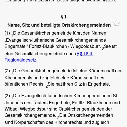
§ 1
Name, Sitz und beteiligte Ortskirchengemeinden
(1)
Die Gesamtkirchengemeinde führt den Namen
1
„Evangelisch-lutherische Gesamtkirchengemeinde
Engerhafe / Forlitz-Blaukirchen / Wiegboldsbur“.
Sie ist
2
eine Gesamtkirchengemeinde nach
§§ 16 ff.
Regionalgesetz
.
(2)
Die Gesamtkirchengemeinde ist eine Körperschaft des
1
Kirchenrechts und zugleich eine Körperschaft des
öffentlichen Rechts.
Sie hat ihren Sitz in Engerhafe.
2
(3)
Die Evangelisch-lutherischen Kirchengemeinden St.
1
Johannis des Täufers Engerhafe, Forlitz- Blaukirchen und
Wibadi Wiegboldsbur sind Ortskirchengemeinden der
Gesamtkirchengemeinde.
Die Ortskirchengemeinden
2
sind Körperschaften des Kirchenrechts und zugleich