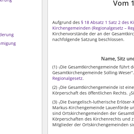
Vom 1
Aufgrund des
§ 18 Absatz 1 Satz 2 des 
Kirchengemeinden (Regionalgesetz – Re
Kirchenvorstände der an der Gesamtkir
ederung
nachfolgende Satzung beschlossen.
ehmigung
Name, Sitz un
(1)
Die Gesamtkirchengemeinde führt de
1
Gesamtkirchengemeinde Solling-Weser“
Regionalgesetz
.
(2)
Die Gesamtkirchengemeinde ist eine
1
Körperschaft des öffentlichen Rechts.
S
2
(3)
Die Evangelisch-lutherische Erlöser-
1
Markus-Kirchengemeinde Lauenförde und
sind Ortskirchengemeinden der Gesam
Körperschaften des Kirchenrechts und z
Mitglieder der Ortskirchengemeinden si