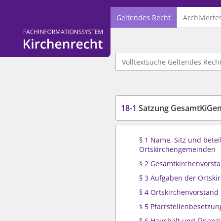
Geltendes Recht
Archivierte
Logo Fachinformationssystem Kirchenrecht
Volltextsuche Geltendes Recht
18-1
Satzung GesamtKiGem
§ 1 Name, Sitz und betei
Ortskirchengemeinden
§ 2 Gesamtkirchenvorst
§ 3 Aufgaben der Ortsk
§ 4 Ortskirchenvorstand
§ 5 Pfarrstellenbesetzun
§ 6 Haushalt und Finanz