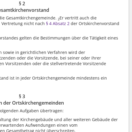
§ 2
samtkirchenvorstand
t die Gesamtkirchengemeinde.
Er vertritt auch die
2
 Vertretung nicht nach
§ 4 Absatz 2
der Ortskirchenvorstand
orstandes gelten die Bestimmungen über die Tätigkeit eines
 sowie in gerichtlichen Verfahren wird der
zenden oder die Vorsitzende, bei seiner oder ihrer
n Vorsitzenden oder die stellvertretende Vorsitzende
and ist in jeder Ortskirchengemeinde mindestens ein
§ 3
n der Ortskirchengemeinden
folgenden Aufgaben übertragen:
ltung der Kirchengebäude und aller weiteren Gebäude der
u erwartenden Aufwendungen einen vom
en Gesamtbetrag nicht überschreiten,