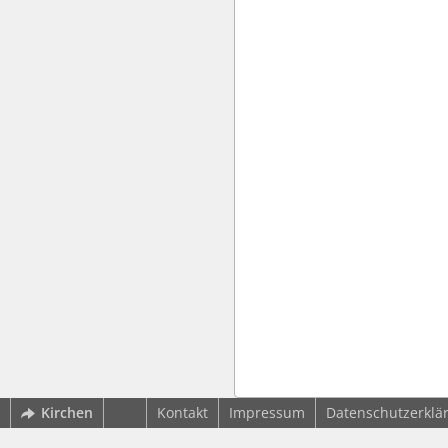
Kirchen
Kontakt
Impressum
Datenschutzerklä
wbv Kommunikation: Kirchenverwaltung LAW|PUBLISHER