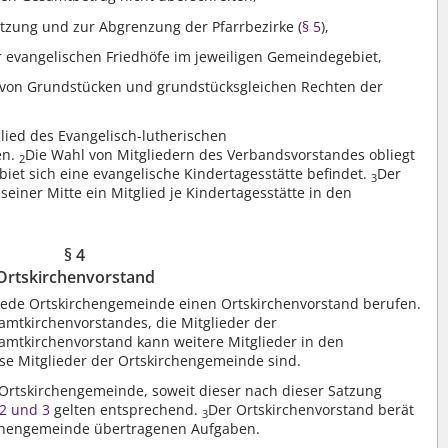
tzung und zur Abgrenzung der Pfarrbezirke (
§ 5
),
 evangelischen Friedhöfe im jeweiligen Gemeindegebiet,
von Grundstücken und grundstücksgleichen Rechten der
lied des Evangelisch-lutherischen
en.
Die Wahl von Mitgliedern des Verbandsvorstandes obliegt
2
iet sich eine evangelische Kindertagesstätte befindet.
Der
3
seiner Mitte ein Mitglied je Kindertagesstätte in den
§ 4
Ortskirchenvorstand
 jede Ortskirchengemeinde einen Ortskirchenvorstand berufen.
amtkirchenvorstandes, die Mitglieder der
amtkirchenvorstand kann weitere Mitglieder in den
ese Mitglieder der Ortskirchengemeinde sind.
e Ortskirchengemeinde, soweit dieser nach dieser Satzung
 2 und 3
gelten entsprechend.
Der Ortskirchenvorstand berät
3
irchengemeinde übertragenen Aufgaben.