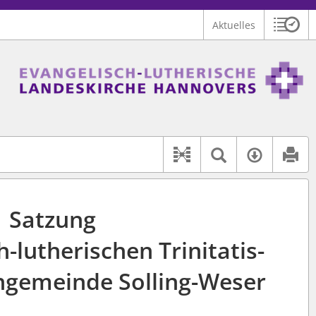
Aktuelles
Sitzu
Logo Ev.-luth. Landeskirche Hannovers
 findet auch: "Pfarrerinitiative" oder "Pfarrerausschuss".
serer Hilfe.
Textsuche 
Verfüg
Dokument-Beziehu
Satzung
-lutherischen Trinitatis-
gemeinde Solling-Weser