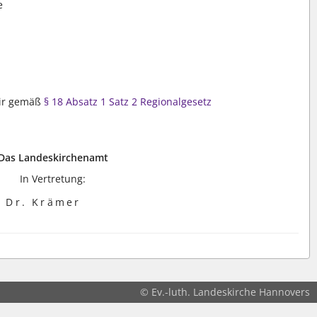
e
wir gemäß
§ 18 Absatz 1 Satz 2 Regionalgesetz
Das Landeskirchenamt
In Vertretung:
Dr. Krämer
© Ev.-luth. Landeskirche Hannovers