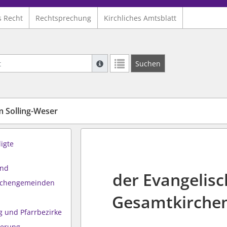
s Recht
Rechtsprechung
Kirchliches Amtsblatt
Suche mit Platzhalter "*", Bsp. Pfarrer*,
Suchen
Weitere Suchoperatoren finden Sie in un
 Solling-Weser
ligte
and
der Evangelisch
irchengemeinden
Gesamtkirchen
g und Pfarrbezirke
ierung