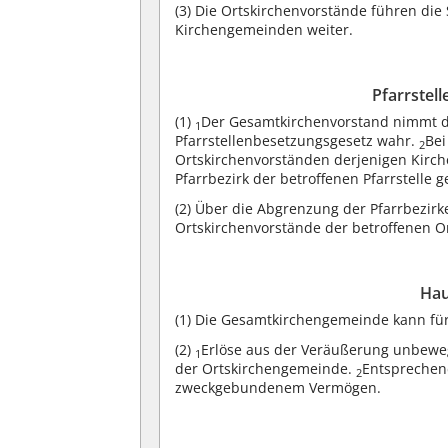
(3)
Die Ortskirchenvorstände führen die 
Kirchengemeinden weiter.
Pfarrstel
(1)
Der Gesamtkirchenvorstand nimmt d
1
Pfarrstellenbesetzungsgesetz wahr.
Bei
2
Ortskirchenvorständen derjenigen Kirch
Pfarrbezirk der betroffenen Pfarrstelle 
(2)
Über die Abgrenzung der Pfarrbezirk
Ortskirchenvorstände der betroffenen 
Hau
(1)
Die Gesamtkirchengemeinde kann für 
(2)
Erlöse aus der Veräußerung unbewe
1
der Ortskirchengemeinde.
Entsprechend
2
zweckgebundenem Vermögen.