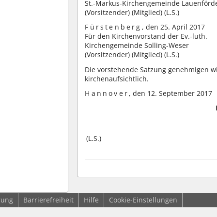
St.-Markus-Kirchengemeinde Lauenförd
(Vorsitzender) (Mitglied) (L.S.)
Fürstenberg
, den 25. April 2017
Für den Kirchenvorstand der Ev.-luth.
Kirchengemeinde Solling-Weser
(Vorsitzender) (Mitglied) (L.S.)
Die vorstehende Satzung genehmigen 
kirchenaufsichtlich.
Hannover
, den 12. September 2017
(L.S.)
rung
Barrierefreiheit
Hilfe
Cookie-Einstellungen