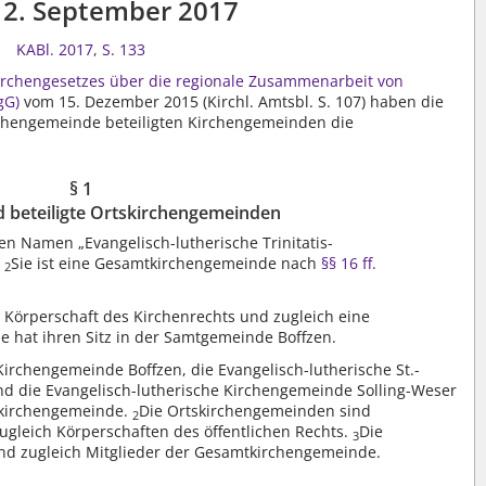
2. September 2017
KABl. 2017, S. 133
Kirchengesetzes über die regionale Zusammenarbeit von
gG)
vom 15. Dezember 2015 (Kirchl. Amtsbl. S. 107) haben die
chengemeinde beteiligten Kirchengemeinden die
§ 1
d beteiligte Ortskirchengemeinden
n Namen „Evangelisch-lutherische Trinitatis-
.
Sie ist eine Gesamtkirchengemeinde nach
§§ 16 ff.
2
 Körperschaft des Kirchenrechts und zugleich eine
ie hat ihren Sitz in der Samtgemeinde Boffzen.
Kirchengemeinde Boffzen, die Evangelisch-lutherische St.-
 die Evangelisch-lutherische Kirchengemeinde Solling-Weser
tkirchengemeinde.
Die Ortskirchengemeinden sind
2
ugleich Körperschaften des öffentlichen Rechts.
Die
3
nd zugleich Mitglieder der Gesamtkirchengemeinde.