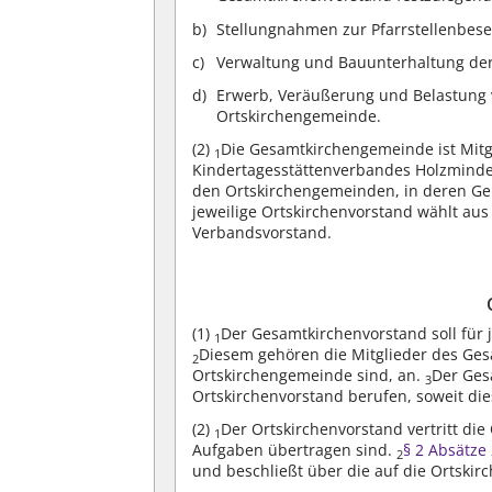
Stellungnahmen zur Pfarrstellenbese
Verwaltung und Bauunterhaltung der
Erwerb, Veräußerung und Belastung 
Ortskirchengemeinde.
(2)
Die Gesamtkirchengemeinde ist Mitg
1
Kindertagesstättenverbandes Holzmind
den Ortskirchengemeinden, in deren Geb
jeweilige Ortskirchenvorstand wählt aus 
Verbandsvorstand.
(1)
Der Gesamtkirchenvorstand soll für
1
Diesem gehören die Mitglieder des Ges
2
Ortskirchengemeinde sind, an.
Der Ges
3
Ortskirchenvorstand berufen, soweit di
(2)
Der Ortskirchenvorstand vertritt di
1
Aufgaben übertragen sind.
§ 2 Absätze
2
und beschließt über die auf die Ortsk