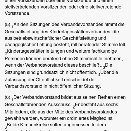
einen Vorsitzenden oder eine Vorsitzende und einen
stellvertretenden Vorsitzenden oder eine stellvertretende
Vorsitzende.
(5)
An den Sitzungen des Verbandsvorstandes nimmt die
1
Geschäftsleitung des Kindertagesstättenverbandes, die
aus betriebswirtschaftlicher Geschäftsleitung und
pädagogischer Leitung besteht, mit beratender Stimme teil.
Kindertagesstättenleitungen und weitere fachkundige
2
Personen können beratend ohne Stimmrecht teilnehmen,
wenn der Verbandsvorstand dieses beschließt.
Die
3
Sitzungen sind grundsätzlich nicht öffentlich.
Über die
4
Zulassung der Öffentlichkeit entscheidet der
Verbandsvorstand in nicht öffentlicher Sitzung.
(6)
Der Verbandsvorstand bildet aus seinen Reihen einen
1
Geschäftsführenden Ausschuss.
Er besteht aus sechs
2
Mitgliedern, die aus der Mitte des Verbandsvorstandes
gewählt werden, worunter ein ordiniertes Mitglied ist.
Beide Kirchenkreise sollen angemessen in dem
3