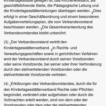
Kindertagesstätte gelegen ist, das Kirchenkreisamt, als
geschäftsführende Stelle, die Pädagogische Leitung und
die Kindertagesstättenleitungen übertragen werden.
Dies
2
erfolgt in einer Geschäftsordnung und einem besonderen
Aufgabenverteilungsplan, die vom Verbandsvorstand
beschlossen werden.
Die Gesamtverantwortung des
3
Verbandsvorstandes bleibt unberührt.
(3)
Der Verbandsvorstand vertritt den
1
Kindertagesstättenverband.
In Rechts- und
2
Verwaltungsgeschäften sowie in gerichtlichen Verfahren
wird der Verbandsvorstand durch seinen Vorsitzenden
oder seine Vorsitzende, bei seiner oder ihrer Verhinderung
durch den stellvertretenden Vorsitzenden oder die
stellvertretende Vorsitzende vertreten.
(4)
Erklärungen des Verbandsvorstandes, durch die für
1
den Kindertagesstättenverband Rechte oder Pflichten
begründet, verändert oder aufgehoben oder durch die
Vollmachten erteilt werden, sind von dem oder der
Vorsitzenden oder dem oder der stellvertretenden