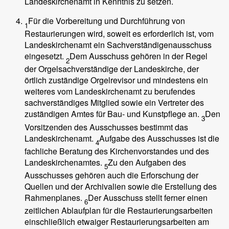
Landeskirchenamt in Kenntnis zu setzen.
Für die Vorbereitung und Durchführung von
1
Restaurierungen wird, soweit es erforderlich ist, vom
Landeskirchenamt ein Sachverständigenausschuss
eingesetzt.
Dem Ausschuss gehören in der Regel
2
der Orgelsachverständige der Landeskirche, der
örtlich zuständige Orgelrevisor und mindestens ein
weiteres vom Landeskirchenamt zu berufendes
sachverständiges Mitglied sowie ein Vertreter des
zuständigen Amtes für Bau- und Kunstpflege an.
Den
3
Vorsitzenden des Ausschusses bestimmt das
Landeskirchenamt.
Aufgabe des Ausschusses ist die
4
fachliche Beratung des Kirchenvorstandes und des
Landeskirchenamtes.
Zu den Aufgaben des
5
Ausschusses gehören auch die Erforschung der
Quellen und der Archivalien sowie die Erstellung des
Rahmenplanes.
Der Ausschuss stellt ferner einen
6
zeitlichen Ablaufplan für die Restaurierungsarbeiten
einschließlich etwaiger Restaurierungsarbeiten am