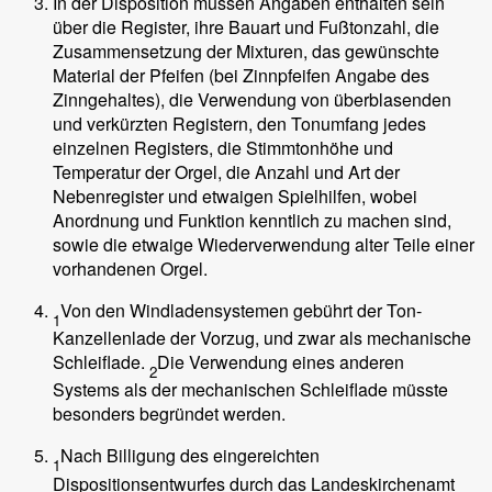
In der Disposition müssen Angaben enthalten sein
über die Register, ihre Bauart und Fußtonzahl, die
Zusammensetzung der Mixturen, das gewünschte
Material der Pfeifen (bei Zinnpfeifen Angabe des
Zinngehaltes), die Verwendung von überblasenden
und verkürzten Registern, den Tonumfang jedes
einzelnen Registers, die Stimmtonhöhe und
Temperatur der Orgel, die Anzahl und Art der
Nebenregister und etwaigen Spielhilfen, wobei
Anordnung und Funktion kenntlich zu machen sind,
sowie die etwaige Wiederverwendung alter Teile einer
vorhandenen Orgel.
Von den Windladensystemen gebührt der Ton-
1
Kanzellenlade der Vorzug, und zwar als mechanische
Schleiflade.
Die Verwendung eines anderen
2
Systems als der mechanischen Schleiflade müsste
besonders begründet werden.
Nach Billigung des eingereichten
1
Dispositionsentwurfes durch das Landeskirchenamt