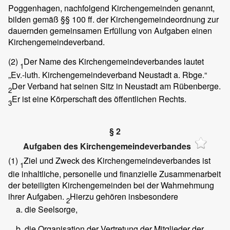
Poggenhagen, nachfolgend Kirchengemeinden genannt,
bilden gemäß §§ 100 ff. der Kirchengemeindeordnung zur
dauernden gemeinsamen Erfüllung von Aufgaben einen
Kirchengemeindeverband.
(2)
Der Name des Kirchengemeindeverbandes lautet
1
„Ev.-luth. Kirchengemeindeverband Neustadt a. Rbge.“
Der Verband hat seinen Sitz in Neustadt am Rübenberge.
2
Er ist eine Körperschaft des öffentlichen Rechts.
3
§ 2
Aufgaben des Kirchengemeindeverbandes
(1)
Ziel und Zweck des Kirchengemeindeverbandes ist
1
die inhaltliche, personelle und finanzielle Zusammenarbeit
der beteiligten Kirchengemeinden bei der Wahrnehmung
ihrer Aufgaben.
Hierzu gehören insbesondere
2
die Seelsorge,
die Organisation der Vertretung der Mitglieder der